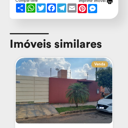
Compartilhe
Imprimir imóvel
Share
WhatsApp
Twitter
Facebook
Telegram
Email
Pinterest
Messenger
Imóveis similares
Venda