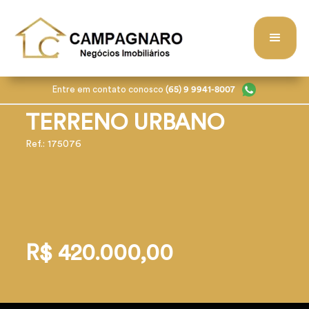
Entre em contato conosco
(65) 9 9941-8007
TERRENO URBANO
Ref.: 175076
R$ 420.000,00